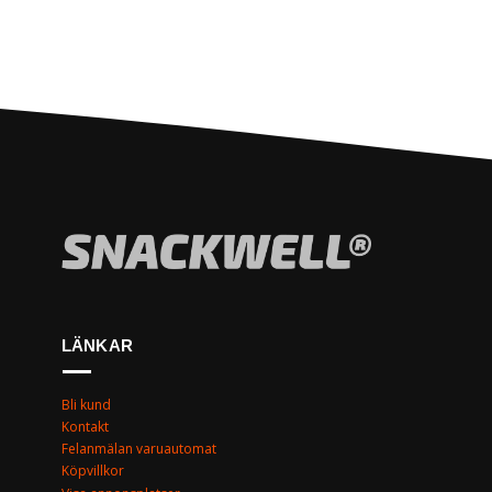
LÄNKAR
Bli kund
Kontakt
Felanmälan varuautomat
Köpvillkor