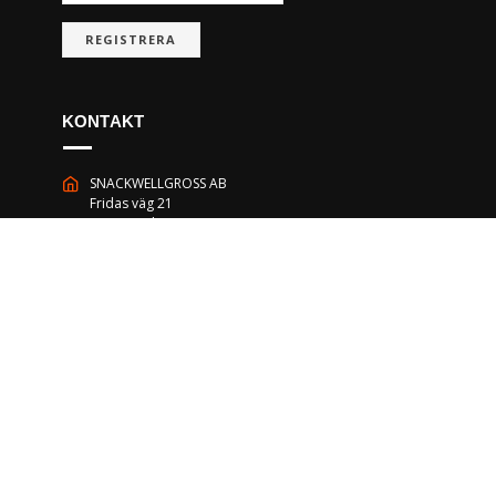
REGISTRERA
KONTAKT
SNACKWELLGROSS AB
Fridas väg 21
611 50 Nyköping
0155-451800
Öppettider: 8:00 - 16:00
info@snackwell.se
FACEBOOK
|
INSTAGRAM
Copyright 2026 SNACKWELL AB. All rights reservred.